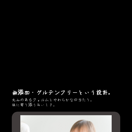
地域の恵み × 健康志向。
鹿児島の風土（Food）をいただく。
鹿児島県産素材へのこだわりを、グルテンフリーで。
スプーンで一口、鹿児島を味わう。無添加・グルテンフリ
毎日の暮らしにも、贈りものにもぴったりのやさしいかたちで
ーの優しさをお届けしたい。そんな想いの詰まったロゴと
なっています。
無添加・グルテンフリーという設計。
丸みのあるフォルムとやわらかな口当たり。
体に寄り添うおいしさ。